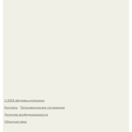
Не спешите выливать.
Токсис публично извинился перед генсухой на концерте
крида.
© 2026 Шедевры кулинарии
Контакты
Пользовательское соглашение
Политика конфидециальности
Обратная связь