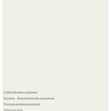
Самая популярная еда летом - мороженое.
Первый раз я попробовал его, когда приехал в гости к
деду.
© 2026 Шедевры кулинарии
Контакты
Пользовательское соглашение
Политика конфидециальности
Обратная связь