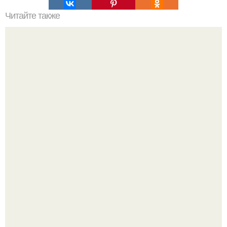
Читайте также
Очень ленивые пельмени.
Кабачковая запеканка с фаршем и помидорами.