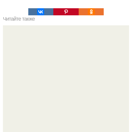
Читайте также
Рыба в фольге. Сохрани рецепт, пригодится!
Варенье - пятиминутка в 1 прием из любого вида ягод: