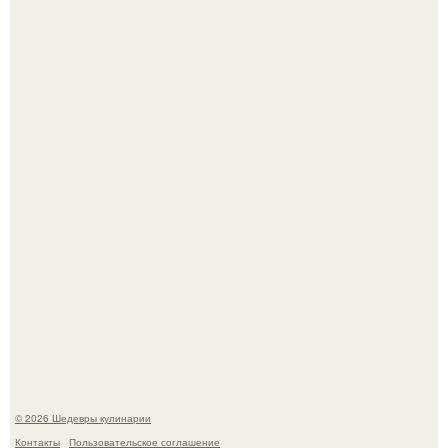
Не спешите выливать.
Мария порошина показала повзрослевшую дочь.
© 2026 Шедевры кулинарии
Контакты
Пользовательское соглашение