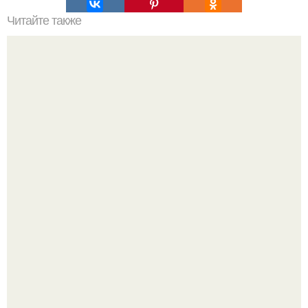
Читайте также
Торт "Черепаха". Ингредиенты:
Аня Тейлор - Джой провела детство и юность,
перемещаясь между двумя совершенно разными