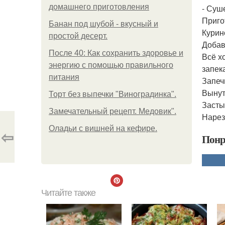
домашнего приготовления
- Суше
Приго
Банан под шубой - вкусный и
Курин
простой десерт.
Добав
После 40: Как сохранить здоровье и
Всё х
энергию с помощью правильного
запек
питания
Запеч
Вынут
Торт без выпечки "Виноградинка".
Засты
Замечательный рецепт. Медовик".
Нарез
Оладьи с вишней на кефире.
⇦
Понр
Читайте также