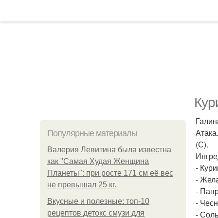
Кур
Галин
Атака
Популярные материалы
(С).
Валерия Левитина была известна
Ингре
как "Самая Худая Женщина
- Кури
Планеты": при росте 171 см её вес
- Жел
не превышал 25 кг.
- Папр
Вкусные и полезные: топ-10
- Чесн
рецептов детокс смузи для
- Соль