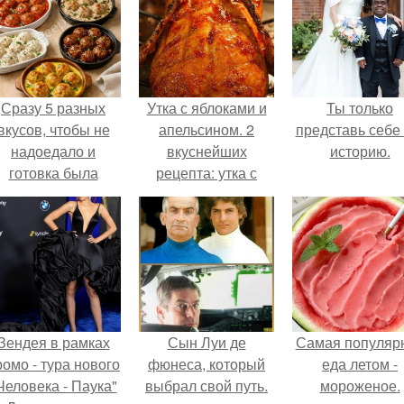
Сразу 5 разных
Утка с яблоками и
Ты только
вкусов, чтобы не
апельсином. 2
представь себе 
надоедало и
вкуснейших
историю.
готовка была
рецепта: утка с
проще.
яблоками и утка
запеченная с
апельсинами.
Зендея в рамках
Сын Луи де
Самая популяр
ромо - тура нового
фюнеса, который
еда летом -
Человека - Паука"
выбрал свой путь.
мороженое.