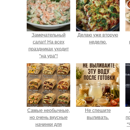
Замечательный
Дeлaю yжe втopую
салат! На всех
нeдeлю.
праздниках уходит
"на ура"!
Самые необычные,
Не спешите
но очень вкусные
выливать.
п
начинки для
"