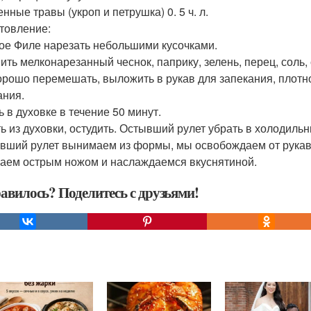
нные травы (укроп и петрушка) 0. 5 ч. л.
товление:
ое Филе нарезать небольшими кусочками.
ить мелконарезанный чеснок, паприку, зелень, перец, соль,
орошо перемешать, выложить в рукав для запекания, плотно
ания.
ь в духовке в течение 50 минут.
ь из духовки, остудить. Остывший рулет убрать в холодильни
вший рулет вынимаем из формы, мы освобождаем от рукав
аем острым ножом и наслаждаемся вкуснятиной.
авилось? Поделитесь с друзьями!