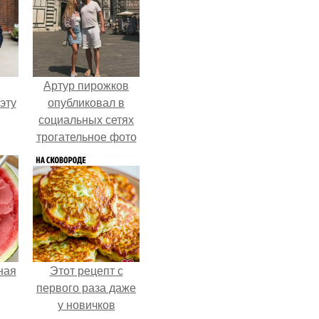
Артур пирожков
эту
опубликовал в
социальных сетях
трогательное фото
с супругой
Анжеликой,
сделанное во
время их недавнего
путешествия в
Италию.
ная
Этот рецепт с
первого раза даже
у новичков