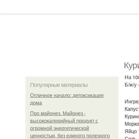
Кур
На 100
Б/ж/у -
Популярные материалы
Отличное начало: детоксикация
Ингре
дома
Капус
Про майонез. Майонез -
Курин
высококалорийный продукт с
Морко
огромной энергетической
Яйцо 
ценностью, без единого полезного
Соль,