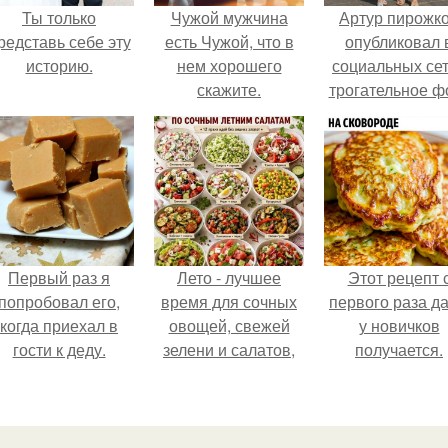
Ты только
Чужой мужчина
Артур пирожк
редставь себе эту
есть Чужой, что в
опубликовал 
историю.
нем хорошего
социальных се
скажите.
трогательное ф
с супругой
Анжеликой,
сделанное в
время их недав
путешествия 
Италию.
Первый раз я
Лето - лучшее
Этот рецепт 
попробовал его,
время для сочных
первого раза д
когда приехал в
овощей, свежей
у новичков
гости к деду.
зелени и салатов,
получается.
которые готовятся
буквально за
несколько минут.