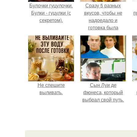
Булочки гуцулочки.
Сразу 5 разных
Булки - гуцулки (с
вкусов, чтобы не
п
секретом).
надоедало и
готовка была
проще.
Не спешите
Сын Луи де
выливать.
фюнеса, который
выбрал свой путь.