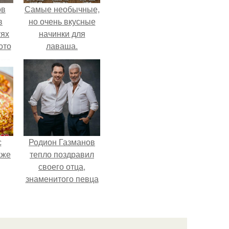
ов
Самые необычные,
в
но очень вкусные
тях
начинки для
ото
лаваша.
о
него
в
с
Родион Газманов
аже
тепло поздравил
своего отца,
знаменитого певца
Олега Газманова, с
важным юбилеем -
75-летием.