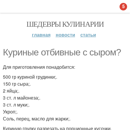
5
ШЕДЕВРЫ КУЛИНАРИИ
главная
новости
статьи
Куриные отбивные с сыром?
Для приготовления понадобится:
500 гр куриной грудинки;.
150 гр сыра;.
2 яйца;.
3 ст. л майонеза;.
3 ст. л муки;.
Укроп;.
Соль, перец, масло для жарки;.
Куриную грудку разрезать на порционные кусочки.