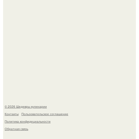
Мария порошина показала повзрослевшую дочь.
Первый раз я попробовал его, когда приехал в гости к
деду.
© 2026 Шедевры кулинарии
Контакты
Пользовательское соглашение
Политика конфидециальности
Обратная связь