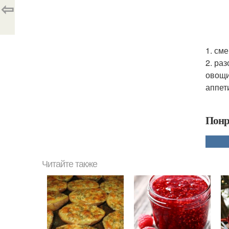
⇦
1. см
2. ра
овощи
аппет
Понр
Читайте также