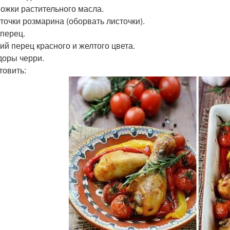
 Ложки растительного масла.
еточки розмарина (оборвать листочки).
 перец.
ий перец красного и желтого цвета.
оры черри.
товить: