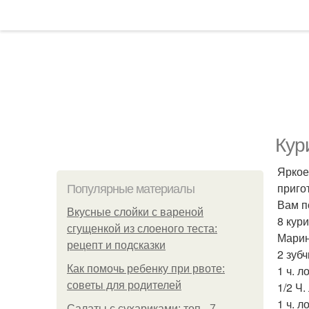
Кур
Яркое
приго
Популярные материалы
Вам п
Вкусные слойки с вареной
8 кур
сгущенкой из слоеного теста:
Марин
рецепт и подсказки
2 зуб
Как помочь ребенку при рвоте:
1 ч. 
советы для родителей
1/2 Ч
1 ч. л
Салаты с сухариками: топ - 7