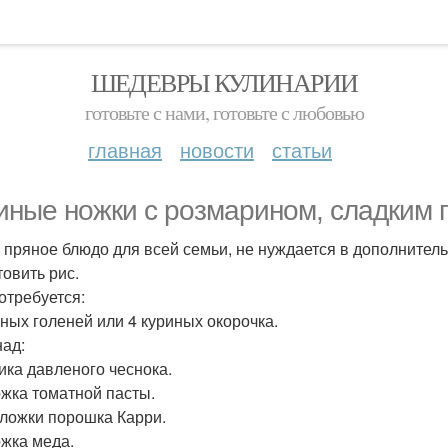
ШЕДЕВРЫ КУЛИНАРИИ
готовьте с нами, готовьте с любовью
главная
новости
статьи
иные ножки с розмарином, сладким 
 пряное блюдо для всей семьи, не нуждается в дополнител
товить рис.
отребуется:
иных голеней или 4 куриных окорочка.
ад:
чика давленого чеснока.
ложка томатной пасты.
. ложки порошка Карри.
ожка меда.