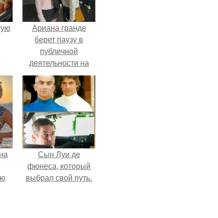
pую
Ариана гранде
берет паузу в
публичной
деятельности на
фоне слухов о
своем здоровье.
на
Сын Луи де
фюнеса, который
ую
выбрал свой путь.