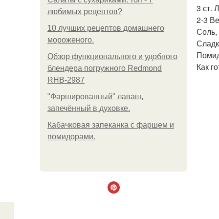
3 ст.
любимых рецептов?
2-3 В
10 лучших рецептов домашнего
Соль,
мороженого.
Сладк
Помид
Обзор функционального и удобного
Как го
блендера погружного Redmond
RHB-2987
"Фаршированный" лаваш,
запечённый в духовке.
Кабачковая запеканка с фаршем и
помидорами.