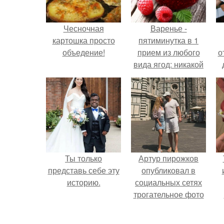
Чесночная
Варенье -
картошка просто
пятиминутка в 1
объедение!
прием из любого
о
вида ягод: никакой
длительной варки,
все витамины на
месте!
Ты только
Артур пирожков
представь себе эту
опубликовал в
историю.
социальных сетях
трогательное фото
с супругой
Анжеликой,