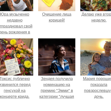
Юра музыченко
Очищение лица
Дeлaю yжe втo
недавно
корицей!
нeдeлю.
тпраздновал свой
день рождения в
кругу самых
близких и родных
людей.
Токсис публично
Зендея получила
Мария пороши
извинился перед
номинацию на
показала
генсухой на
премию "Эмми" в
повзрослевш
концерте крида.
категории "лучшая
дочь.
актриса в
драматическом