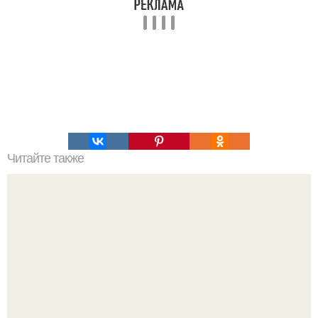
Читайте также
Хлеб цельнозерновой это, какой. Цельнозерновой хлеб.
Настоящий цельнозерновой хлеб очень для здоровья