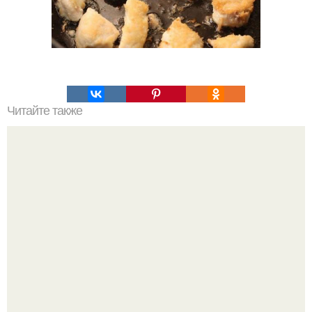
Читайте также
Мититеи - молдавские маленькие колбаски.