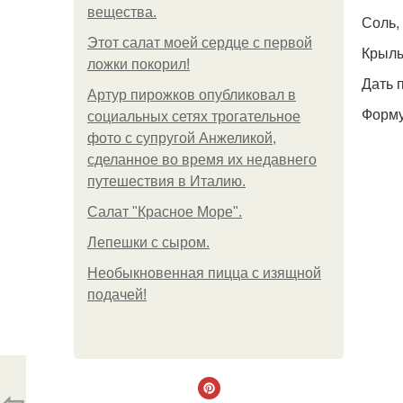
вещества.
Соль,
Этот салат моей сердце с первой
Крылы
ложки покорил!
Дать 
Артур пирожков опубликовал в
Форму
социальных сетях трогательное
фото с супругой Анжеликой,
сделанное во время их недавнего
путешествия в Италию.
Салат "Красное Море".
Лепешки с сыром.
Необыкновенная пицца с изящной
подачей!
⇦