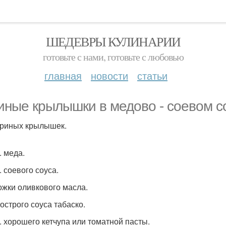
ШЕДЕВРЫ КУЛИНАРИИ
готовьте с нами, готовьте с любовью
главная
новости
статьи
иные крылышки в медово - соевом с
куриных крылышек.
л. меда.
л. соевого соуса.
ложки оливкового масла.
. острого соуса табаско.
л. хорошего кетчупа или томатной пасты.