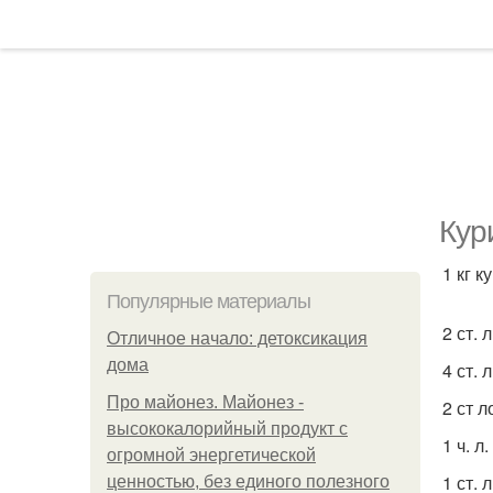
Кур
1 кг 
Популярные материалы
2 ст. 
Отличное начало: детоксикация
дома
4 ст. 
Про майонез. Майонез -
2 ст 
высококалорийный продукт с
1 ч. л
огромной энергетической
1 ст. 
ценностью, без единого полезного