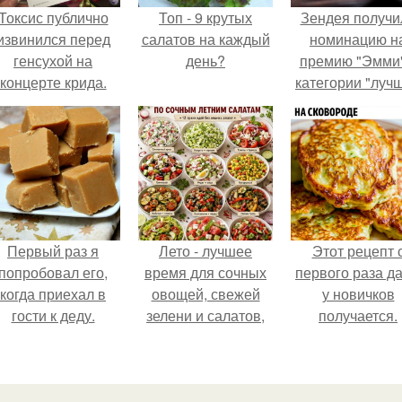
Токсис публично
Топ - 9 крутых
Зендея получи
извинился перед
салатов на каждый
номинацию н
генсухой на
день?
премию "Эмми"
концерте крида.
категории "луч
актриса в
драматическо
сериале" за тре
сезон "эйфории
Первый раз я
Лето - лучшее
Этот рецепт 
попробовал его,
время для сочных
первого раза д
когда приехал в
овощей, свежей
у новичков
гости к деду.
зелени и салатов,
получается.
которые готовятся
буквально за
несколько минут.