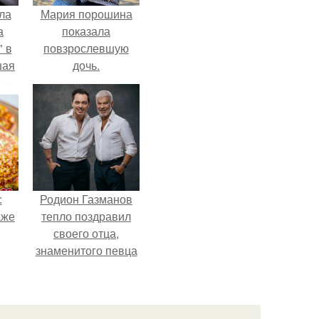
ла
Мария порошина
а
показала
 в
повзрослевшую
шая
дочь.
м
тий
".
с
Родион Газманов
аже
тепло поздравил
своего отца,
знаменитого певца
Олега Газманова, с
важным юбилеем -
75-летием.