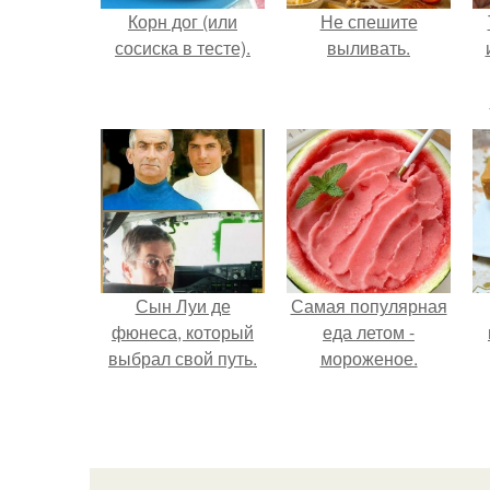
Корн дог (или
Не спешите
сосиска в тесте).
выливать.
Сын Луи де
Самая популярная
фюнеса, который
еда летом -
выбрал свой путь.
мороженое.