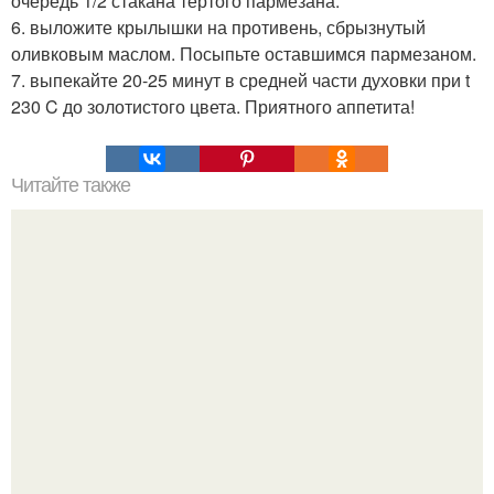
очередь 1/2 стакана тертого пармезана.
6. выложите крылышки на противень, сбрызнутый
оливковым маслом. Посыпьте оставшимся пармезаном.
7. выпекайте 20-25 минут в средней части духовки при t
230 C до золотистого цвета. Приятного аппетита!
Читайте также
Баклажаны в маринаде из помидоров и перца.