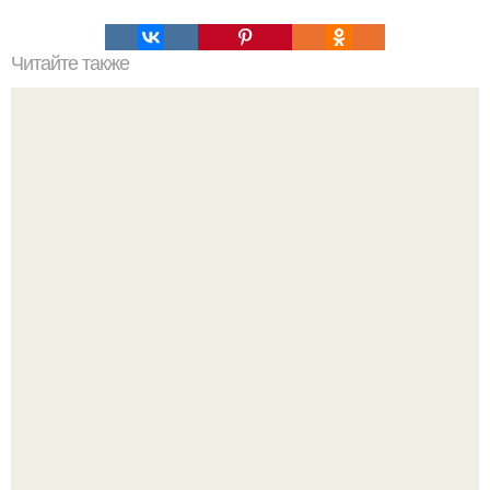
Читайте также
Украшения из карамели. Рецепт украшения из карамели
для тортов и пирожных.