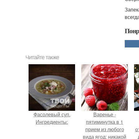
Запек
всегд
Понр
Читайте также
Фасолевый суп.
Варенье -
Ингредиенты:
пятиминутка в 1
прием из любого
о
вида ягод: никакой