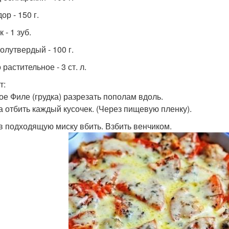
р - 150 г.
 - 1 зуб.
олутвердый - 100 г.
растительное - 3 ст. л.
т:
ое Филе (грудка) разрезать пополам вдоль.
а отбить каждый кусочек. (Через пищевую пленку).
в подходящую миску вбить. Взбить венчиком.