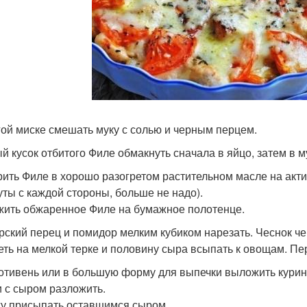
гой миске смешать муку с солью и черным перцем.
й кусок отбитого Филе обмакнуть сначала в яйцо, затем в м
ить Филе в хорошо разогретом растительном масле на активн
уты с каждой стороны, больше не надо).
ить обжаренное Филе на бумажное полотенце.
рский перец и помидор мелким кубиком нарезать. Чеснок че
еть на мелкой терке и половину сыра всыпать к овощам. П
отивень или в большую форму для выпечки выложить курин
 с сыром разложить.
у присыпать оставшимся сыром.