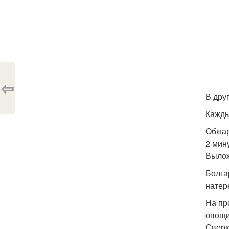
⇦
В дру
Кажды
Обжар
2 мин
Вылож
Болга
натер
На пр
овощи
Сверх