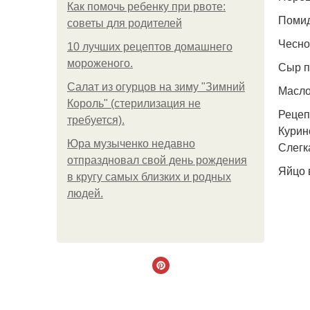
Как помочь ребенку при рвоте:
Помидо
советы для родителей
Чеснок
10 лучших рецептов домашнего
мороженого.
Сыр п
Салат из огурцов на зиму "Зимний
Масло 
Король" (стерилизация не
Рецеп
требуется).
Курин
Юра музыченко недавно
Слегк
отпраздновал свой день рождения
Яйцо 
в кругу самых близких и родных
людей.