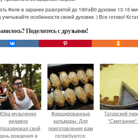
ать Филе в заранее разогретой до 190\xB0 духовке 13-15 ми
а учитывайте особенности своей духовки. ) Все готово! Кста
авилось? Поделитесь с друзьями!
Юра музыченко
Фаршированные
Татарский пир
недавно
кальмары. Для
"Сметанник".
тпраздновал свой
приготовления вам
день рождения в
потребуются: