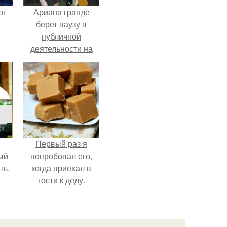
ог
Ариана гранде
берет паузу в
публичной
деятельности на
фоне слухов о
своем здоровье.
Первый раз я
ый
попробовал его,
ть.
когда приехал в
гости к деду.