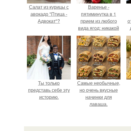
Салат из курицы с
Варенье -
авокадо "Птица -
пятиминутка в 1
Адвокат"?
прием из любого
о
вида ягод: никакой
длительной варки,
все витамины на
месте!
Ты только
Самые необычные,
представь себе эту
но очень вкусные
историю.
начинки для
лаваша.