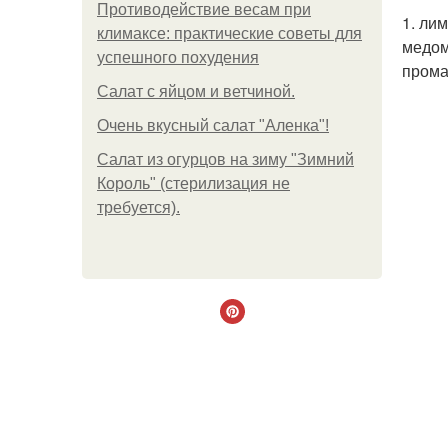
Противодействие весам при
1. ли
климаксе: практические советы для
медом
успешного похудения
прома
Салат с яйцом и ветчиной.
Очень вкусный салат "Аленка"!
Салат из огурцов на зиму "Зимний
Король" (стерилизация не
требуется).