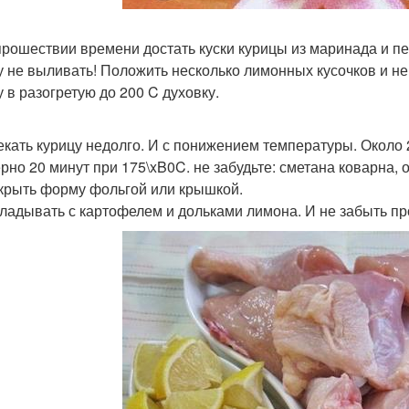
 прошествии времени достать куски курицы из маринада и п
 не выливать! Положить несколько лимонных кусочков и не
 в разогретую до 200 C духовку.
пекать курицу недолго. И с понижением температуры. Около
рно 20 минут при 175\xB0C. не забудьте: сметана коварна,
крыть форму фольгой или крышкой.
кладывать с картофелем и дольками лимона. И не забыть про