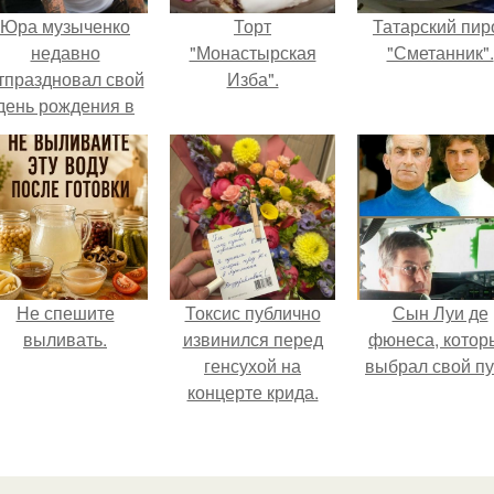
Юра музыченко
Торт
Татарский пир
недавно
"Монастырская
"Сметанник".
тпраздновал свой
Изба".
день рождения в
кругу самых
близких и родных
людей.
Не спешите
Токсис публично
Сын Луи де
выливать.
извинился перед
фюнеса, котор
генсухой на
выбрал свой пу
концерте крида.