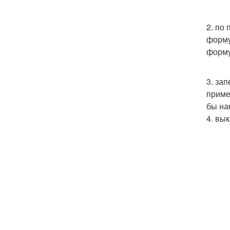
2. по
форму
форму
3. за
приме
бы на
4. вы