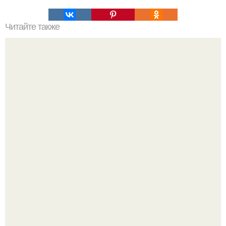
Читайте также
Замечательный салат! На всех праздниках уходит "на
ура"!