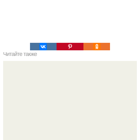
Читайте также
ЛАВАШ на мангале с сыром. Закуски для пикника: топ - 3
рецепта из лаваша на мангале на любой вкус.