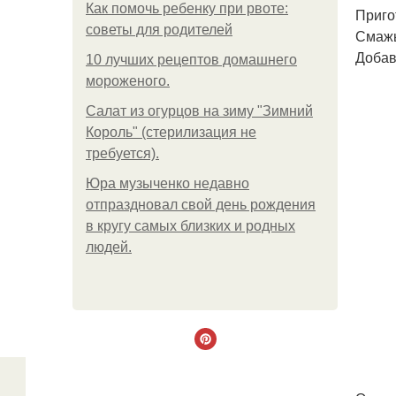
Как помочь ребенку при рвоте:
Приго
советы для родителей
Смажь
Добав
10 лучших рецептов домашнего
мороженого.
Салат из огурцов на зиму "Зимний
Король" (стерилизация не
требуется).
Юра музыченко недавно
отпраздновал свой день рождения
в кругу самых близких и родных
людей.