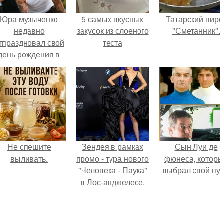
Юра музыченко
5 самых вкусных
Татарский пир
недавно
закусок из слоеного
"Сметанник".
тпраздновал свой
теста
день рождения в
кругу самых
близких и родных
людей.
Не спешите
Зендея в рамках
Сын Луи де
выливать.
промо - тура нового
фюнеса, котор
"Человека - Паука"
выбрал свой пу
в Лос-анджелесе.