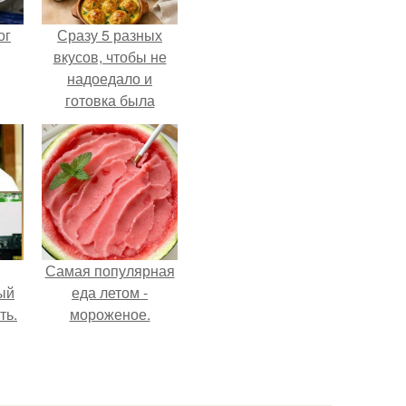
ог
Сразу 5 разных
вкусов, чтобы не
надоедало и
готовка была
проще.
Самая популярная
ый
еда летом -
ть.
мороженое.