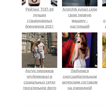
Рейтинг ТОП-26
Amirchik купил себе
лучших
свою первую
стационарных
машину -
о
блендеров 2021
настоящий
года. ТОП-8
автомобиль мечты
стационарных
для многих
блендеров 2021
автолюбителей.
Артур пирожков
Любуемся
опубликовал в
сногсшибательным
социальных сетях
актерским составом
трогательное фото
на очередной
с супругой
премьере нового
Анжеликой,
человека - паука.
сделанное во