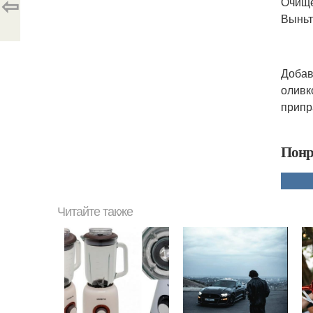
⇦
Очище
Выньт
Добав
оливк
припр
Понр
Читайте также