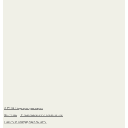
Токсис публично извинился перед генсухой на концерте
крида.
Мария порошина показала повзрослевшую дочь.
© 2026 Шедевры кулинарии
Контакты
Пользовательское соглашение
Политика конфидециальности