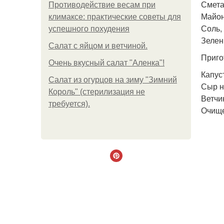
Сметан
Противодействие весам при
Майоне
климаксе: практические советы для
Соль,
успешного похудения
Зелен
Салат с яйцом и ветчиной.
Приго
Очень вкусный салат "Аленка"!
Капус
Салат из огурцов на зиму "Зимний
Сыр н
Король" (стерилизация не
Ветчи
требуется).
Очище