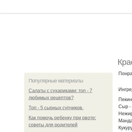
Кра
Понра
Популярные материалы
Ингре
Салаты с сухариками: топ - 7
любимых рецептов?
Пекинс
Сыр - 
Топ - 5 сырных супчиков.
Нежир
Как помочь ребенку при рвоте:
Манда
советы для родителей
Кукуру