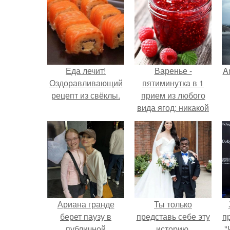
Еда лечит!
Варенье -
A
Оздоравливающий
пятиминутка в 1
рецепт из свёклы.
прием из любого
вида ягод: никакой
длительной варки,
а
все витамины на
месте!
Ариана гранде
Ты только
берет паузу в
представь себе эту
п
публичной
историю.
"