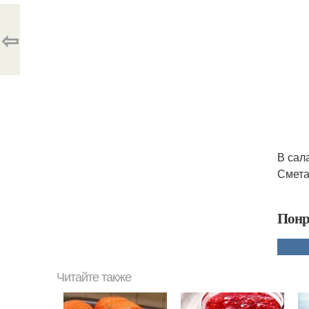
⇦
В сал
Смета
Понр
Читайте также