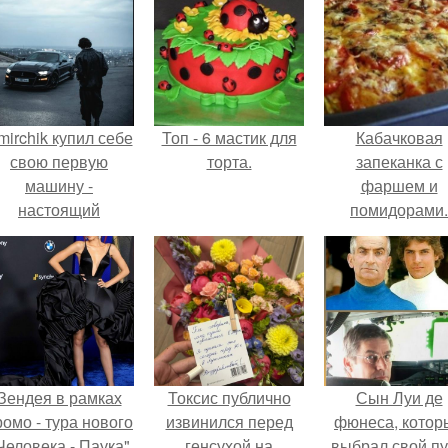
mirchik купил себе
Топ - 6 мастик для
Кабачковая
свою первую
торта.
запеканка с
машину -
фаршем и
настоящий
помидорами.
втомобиль мечты
для многих
автолюбителей.
Зендея в рамках
Токсис публично
Сын Луи де
ромо - тура нового
извинился перед
фюнеса, котор
Человека - Паука"
генсухой на
выбрал свой пу