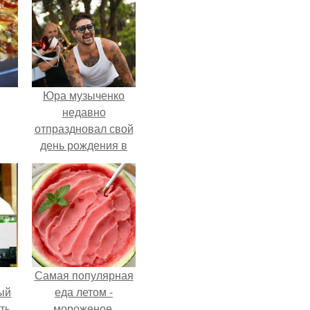
Юра музыченко
недавно
отпраздновал свой
день рождения в
кругу самых
близких и родных
людей.
Самая популярная
ый
еда летом -
ть.
мороженое.