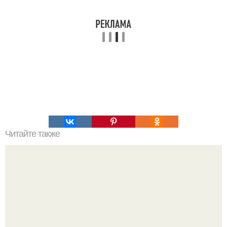
Читайте также
Украшения из карамели. Рецепт украшения из карамели