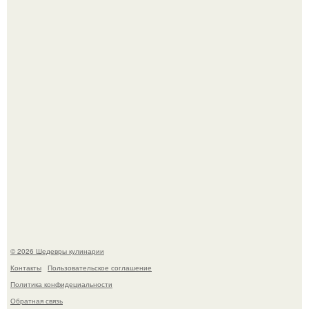
Самая популярная еда летом - мороженое.
Лето - лучшее время для сочных овощей, свежей зелени
и салатов, которые готовятся буквально за несколько
минут.
© 2026 Шедевры кулинарии
Контакты
Пользовательское соглашение
Политика конфидециальности
Обратная связь