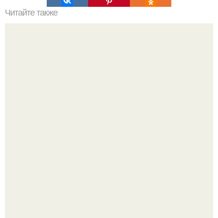
Читайте также
Лучший рецепт ликера "Бейлис" своими руками.
Amirchik купил себе свою первую машину - настоящий
автомобиль мечты для многих автолюбителей.