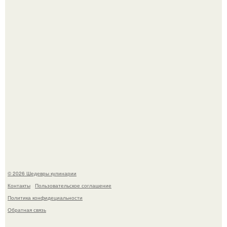
Самая популярная еда летом - мороженое.
Первый раз я попробовал его, когда приехал в гости к
деду.
© 2026 Шедевры кулинарии
Контакты
Пользовательское соглашение
Политика конфидециальности
Обратная связь