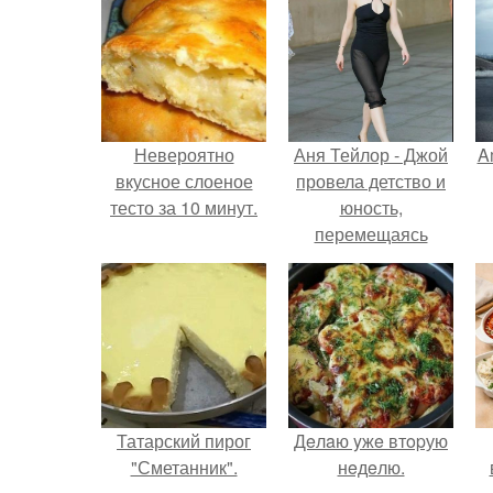
Невероятно
Аня Тейлор - Джой
A
вкусное слоеное
провела детство и
тесто за 10 минут.
юность,
перемещаясь
между двумя
а
совершенно
разными
культурами -
Аргентиной и
Великобританией.
Татарский пирог
Дeлaю yжe втopую
"Сметанник".
нeдeлю.