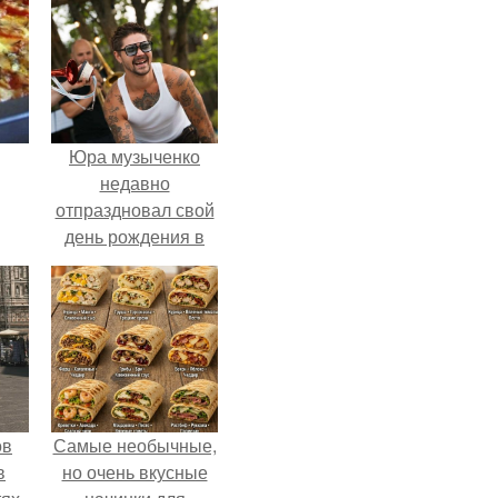
Юра музыченко
недавно
отпраздновал свой
день рождения в
кругу самых
близких и родных
людей.
ов
Самые необычные,
в
но очень вкусные