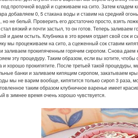
 под проточной водой и сцеживаем на сито. Затем кладем кл
хара добавляем 0, 5 стакана воды и ставим на средний огонь
й, но не белый. Проверить его достаточно просто, взять ложк
 стал вязкий и почти застыл, то он готов. Теперь заливаем
ой и даем остыть. Клубника в это время отдает свой сок и
ику мы процеживаем на сито, а сцеженный сок ставим кипяти
 и заливаем прокипяченным горячим сиропом. Снова даем к
ряем эту процедуру. Таким образом, если вы хотите, чтобы 
а и хорошо прокипятите. После третьей такой процедуры, 
льные банки и заливаем кипящим сиропом, закатываем крыш
годы мы не варим вообще, кипятится только сироп 3 раза, м
товленное таким образом клубничное варенье имеет краси
ый в зимнее время очень хорошо чувствуется.