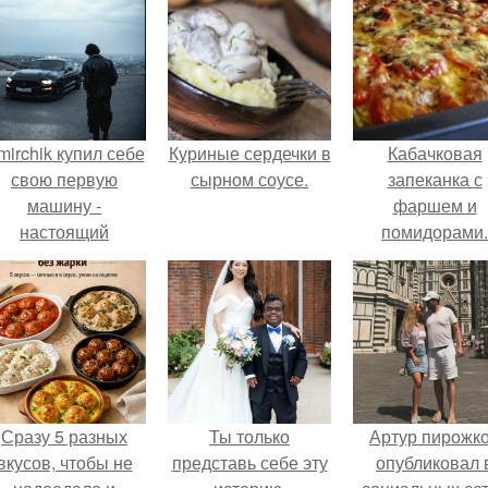
mirchik купил себе
Куриные сердечки в
Кабачковая
свою первую
сырном соусе.
запеканка с
машину -
фаршем и
настоящий
помидорами.
втомобиль мечты
для многих
автолюбителей.
Сразу 5 разных
Ты только
Артур пирожк
вкусов, чтобы не
представь себе эту
опубликовал 