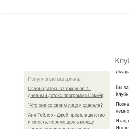
Клу
Лучши
Популярные материалы
Вы ва
Освободитесь от токсинов: 5-
Клубн
дневный детокс-программа Eat&Fit
Позна
"Что она со своим лицом сделала?
немно
Аня Тейлор - Джой провела детство
Итак,
и юность, перемещаясь между
Ингред
двумя совершенно разными