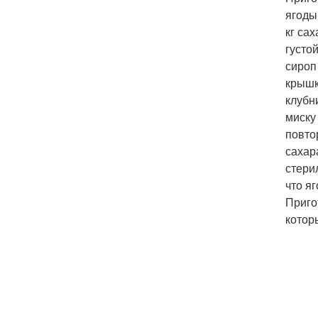
ягоды
кг са
густо
сироп
крышк
клубн
миску
повто
сахар
стери
что я
Приго
котор