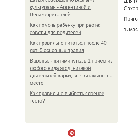
Для г
культурами - Аргентиной и
Сахарн
Великобританией.
Приго
Как помочь ребенку при рвоте:
1. ма
советы для родителей
Как правильно питаться после 40
лет: 5 основных правил
Варенье - пятиминутка в 1 прием из
любого вида ягод: никакой
длительной варки, все витамины на
месте!
Как правильно выбрать слоеное
тесто?