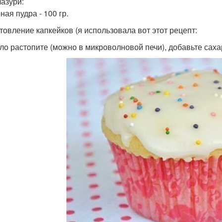
лазури:
ая пудра - 100 гр.
товление капкейков (я использовала вот этот рецепт:
сло растопите (можно в микроволновой печи), добавьте сах