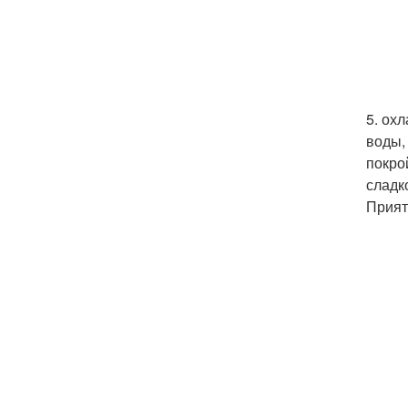
5. ох
воды,
покро
сладк
Прият