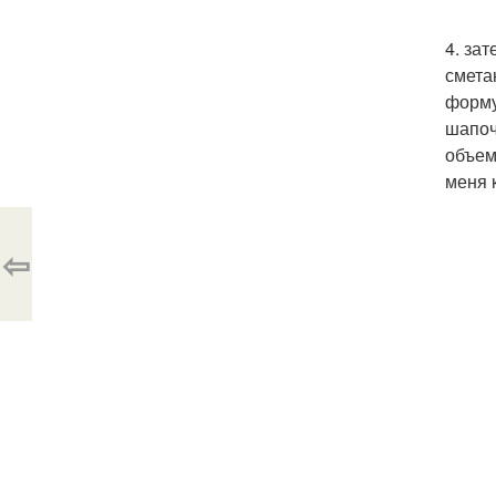
4. за
смета
форму
шапоч
объем
меня 
⇦