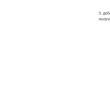
3. до
получ