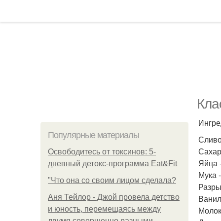
Кла
Ингре
Популярные материалы
Сливоч
Сахар 
Освободитесь от токсинов: 5-
Яйца 
дневный детокс-программа Eat&Fit
Мука -
"Что она со своим лицом сделала?
Разрых
Аня Тейлор - Джой провела детство
Ванил
и юность, перемещаясь между
Молоко
двумя совершенно разными