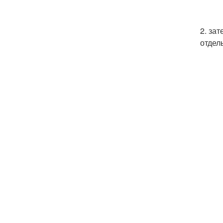
2. за
отдел