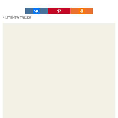
Читайте также
Пирог сырный из лаваша.
Варенье - пятиминутка в 1 прием из любого вида ягод: