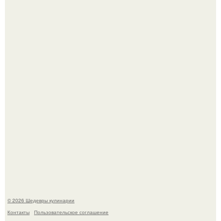
Зендея в рамках промо - тура нового "Человека - Паука"
в Лос-анджелесе.
Первый раз я попробовал его, когда приехал в гости к
деду.
© 2026 Шедевры кулинарии
Контакты
Пользовательское соглашение