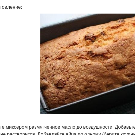
товление:
те миксером размягченное масло до воздушности. Добавьте 
 не растворится. Добавляйте яйца по одному (берите крупны