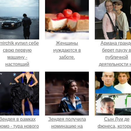
mirchik купил себе
Женщины
Ариана гранд
свою первую
нуждаются в
берет паузу 
машину -
заботе.
публичной
настоящий
деятельности 
втомобиль мечты
фоне слухов 
для многих
своем здоровь
автолюбителей.
Зендея в рамках
Зендея получила
Сын Луи де
ромо - тура нового
номинацию на
фюнеса, котор