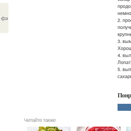
продо
немно
⇦
2. пр
получ
крупн
3. вы
Хорош
4. вы
Лопат
5. вы
сахар
Понр
Читайте также