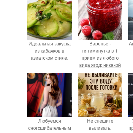
Идеальная закуска
Варенье -
A
из кабачков в
пятиминутка в 1
азиатском стиле.
прием из любого
вида ягод: никакой
длительной варки,
а
все витамины на
месте!
Любуемся
Не спешите
сногсшибательным
выливать.
п