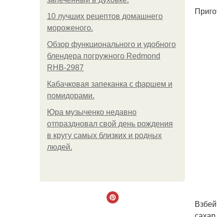
Приго
10 лучших рецептов домашнего
мороженого.
Обзор функционального и удобного
блендера погружного Redmond
RHB-2987
Кабачковая запеканка с фаршем и
помидорами.
Юра музыченко недавно
отпраздновал свой день рождения
в кругу самых близких и родных
людей.
Взбей
сахар