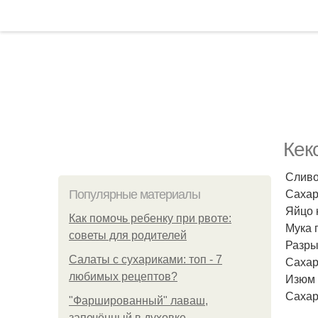
Кек
Сливо
Сахар 
Популярные материалы
Яйцо к
Как помочь ребенку при рвоте:
Мука 
советы для родителей
Разрых
Салаты с сухариками: топ - 7
Сахар
любимых рецептов?
Изюм 
Сахарн
"Фаршированный" лаваш,
запечённый в духовке.