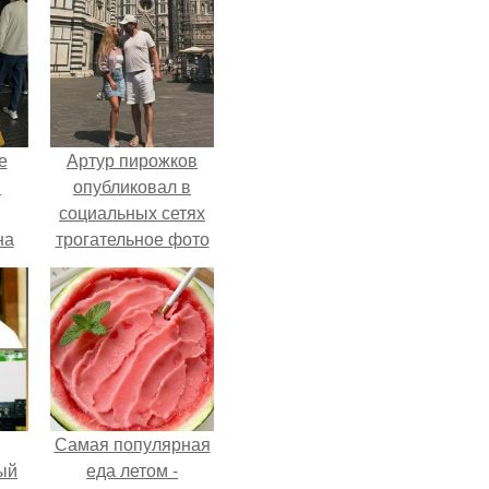
е
Артур пирожков
в
опубликовал в
социальных сетях
на
трогательное фото
о
с супругой
е.
Анжеликой,
сделанное во
время их недавнего
путешествия в
Италию.
Самая популярная
ый
еда летом -