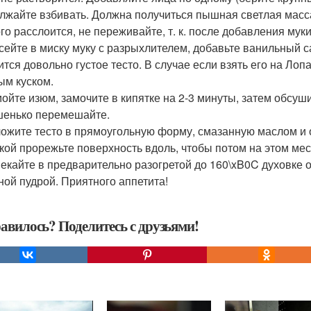
лжайте взбивать. Должна получиться пышная светлая масса.
го расслоится, не переживайте, т. к. после добавления муки
осейте в миску муку с разрыхлителем, добавьте ванильный с
ится довольно густое тесто. В случае если взять его на Лопа
ым куском.
мойте изюм, замочите в кипятке на 2-3 минуты, затем обсуши
енько перемешайте.
ложите тесто в прямоугольную форму, смазанную маслом 
кой прорежьте поверхность вдоль, чтобы потом на этом ме
пекайте в предварительно разогретой до 160\xB0C духовке от
ной пудрой. Приятного аппетита!
авилось? Поделитесь с друзьями!