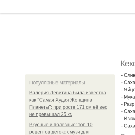
Кек
- Слив
- Саха
Популярные материалы
- Яйцо
Валерия Левитина была известна
- Мука
как "Самая Худая Женщина
- Разр
Планеты": при росте 171 см её вес
- Саха
не превышал 25 кг.
- Изюм
Вкусные и полезные: топ-10
- Саха
рецептов детокс смузи для