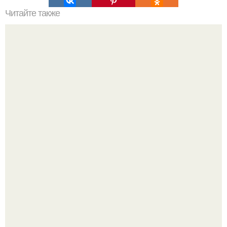
Читайте также
Закусочные булочки. Ингредиенты:
Кабачковая запеканка с фаршем и помидорами.