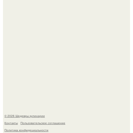
Сын Луи де фюнеса, который выбрал свой путь.
Первый раз я попробовал его, когда приехал в гости к
деду.
© 2026 Шедевры кулинарии
Контакты
Пользовательское соглашение
Политика конфидециальности