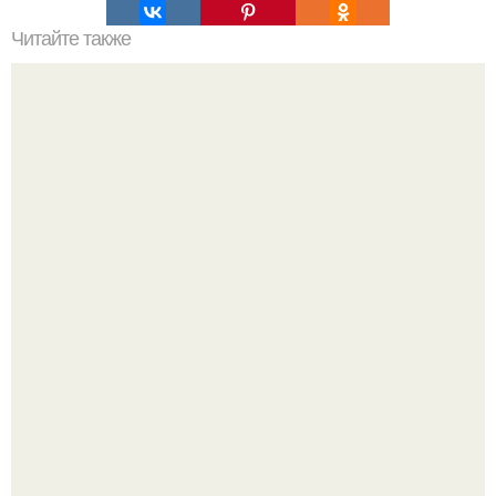
Читайте также
Торт - лентяй. Масло 140 гр, сахар 140 гр, шоколад 200
гр, мука 120 гр, яйца 6 шт, способ приготовления:
Ариана гранде недавно опубликовала фотографию, на