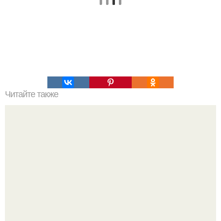
Читайте также
Хлеб цельнозерновой это, какой. Цельнозерновой хлеб.
Настоящий цельнозерновой хлеб очень для здоровья
полезен.