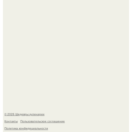
Токсис публично извинился перед генсухой на концерте
крида.
Самая популярная еда летом - мороженое.
© 2026 Шедевры кулинарии
Контакты
Пользовательское соглашение
Политика конфидециальности