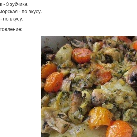
 - 3 зубчика.
орская - по вкусу.
- по вкусу.
товление: