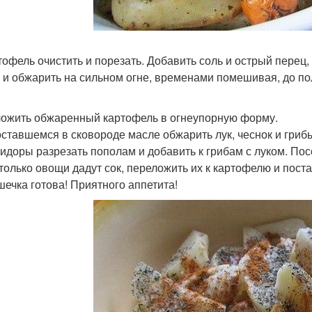
ртофель очистить и порезать. Добавить соль и острый перец
 и обжарить на сильном огне, временами помешивая, до по
ложить обжаренный картофель в огнеупорную форму.
 оставшемся в сковороде масле обжарить лук, чеснок и гриб
мидоры разрезать пополам и добавить к грибам с луком. Пос
к только овощи дадут сок, переложить их к картофелю и поста
шечка готова! Приятного аппетита!