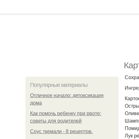
Кар
Сохра
Популярные материалы
Ингре
Отличное начало: детоксикация
Картоф
дома
Остры
Оливко
Как помочь ребенку при рвоте:
Шампи
советы для родителей
Помид
Соус ткемали - 8 рецептов.
Лук ре