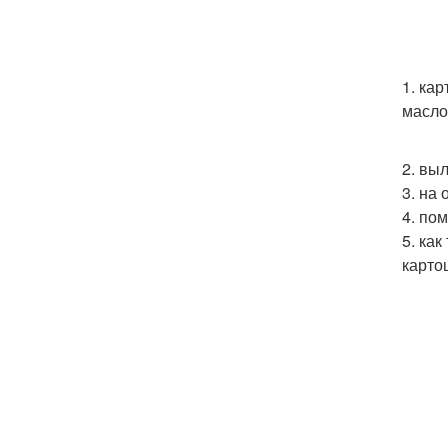
1. ка
масло
2. вы
3. на
4. по
5. ка
карто