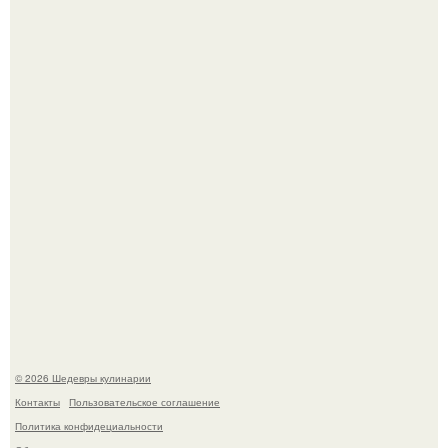
Этот рецепт с первого раза даже у новичков получается.
Родион Газманов тепло поздравил своего отца,
знаменитого певца Олега Газманова, с важным
юбилеем - 75-летием.
© 2026 Шедевры кулинарии
Контакты
Пользовательское соглашение
Политика конфидециальности