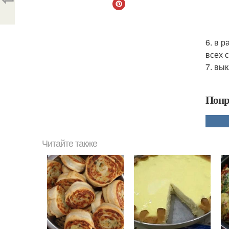
6. в 
всех 
7. вы
Понр
Читайте также