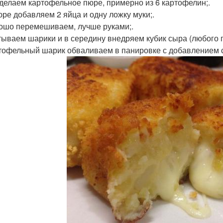
 делаем картофельное пюре, примерно из 6 картофелин;.
пюре добавляем 2 яйца и одну ложку муки;.
рошо перемешиваем, лучше руками;.
атываем шарики и в середину внедряем кубик сыра (любого по
ртофельный шарик обваливаем в панировке с добавлением с