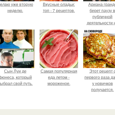
eлaю yжe втopую
Вкусные оладьи:
Ариана гранд
нeдeлю.
топ - 7 рецептов.
берет паузу 
публичной
деятельности 
фоне слухов 
своем здоровь
Сын Луи де
Самая популярная
Этот рецепт 
фюнеса, который
еда летом -
первого раза д
ыбрал свой путь.
мороженое.
у новичков
получается.