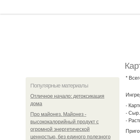
Кар
* Всег
Популярные материалы
Ингре
Отличное начало: детоксикация
дома
- Кар
- Сыр.
Про майонез. Майонез -
- Рас
высококалорийный продукт с
огромной энергетической
Приго
ценностью, без единого полезного