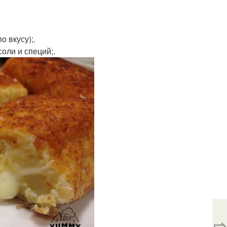
 вкусу);.
оли и специй;.
⇨