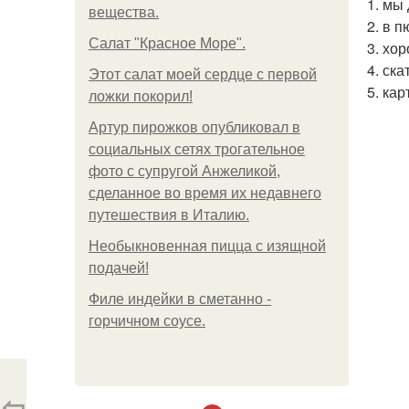
1. мы
вещества.
2. в 
Салат "Красное Море".
3. хо
4. ск
Этот салат моей сердце с первой
5. ка
ложки покорил!
Артур пирожков опубликовал в
социальных сетях трогательное
фото с супругой Анжеликой,
сделанное во время их недавнего
путешествия в Италию.
Необыкновенная пицца с изящной
подачей!
Филе индейки в сметанно -
горчичном соусе.
⇦