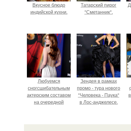
Вкусное блюдо
Татарский пирог
Д
индийской кухни.
"Сметанник".
Любуемся
Зендея в рамках
сногсшибательным
промо - тура нового
актерским составом
"Человека - Паука"
в
на очередной
в Лос-анджелесе.
премьере нового
человека - паука.