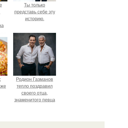
е
Ты только
в
представь себе эту
историю.
на
о
е.
с
Родион Газманов
аже
тепло поздравил
своего отца,
знаменитого певца
Олега Газманова, с
важным юбилеем -
75-летием.