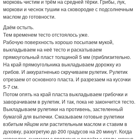
морковь чистим и трём на средней тёрки. Грибы, лук,
моркови и чеснок тушим на сковородке с подсолнечным
маслом до готовности.
Даём остыть.
Тем временем тесто отстоялось уже.
Рабочую поверхность хорошо посыпаем мукой,
выкладываем на неё тесто и раскатываем
прямоугольный пласт толщиной 5 мм (приблизительно.
На край прямоугольника выкладываем дорожку из
грибов. И аккуратненько скручиваем рулетик. Рулетик
отрезаем от основного пласта. И разрезаем на кусочки
5-7 см.
Потом опять на край пласта выкладываем грибочки и
заворачиваем в рулетик. И так, пока не закончится тесто.
Выкладываем рулетики на противень, застeлeнный
бумагой для выпечки. Смазываем готовые рулетики
взбитым яйцом или растительным маслом и ставим в
духовку, разогретую до 200 градусов на 20 минут. Когда
испекутся, снимаем с противня и подаём к столу, можно