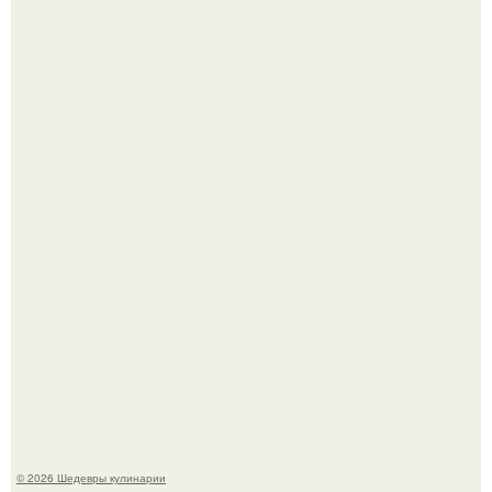
Первый раз я попробовал его, когда приехал в гости к
деду.
Этот рецепт с первого раза даже у новичков получается.
© 2026 Шедевры кулинарии