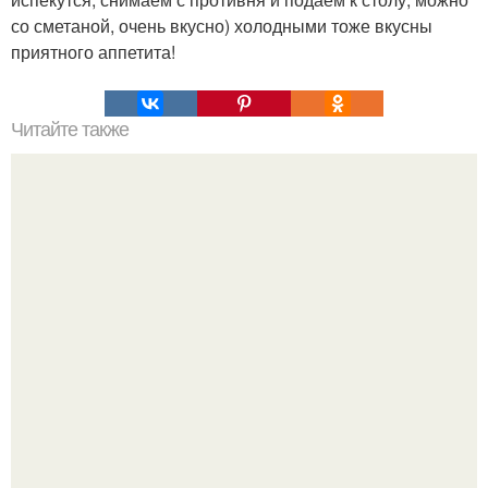
со сметаной, очень вкусно) холодными тоже вкусны
приятного аппетита!
Читайте также
С помощью астрологического квадрата отношений
можно быстро и достаточно точно определить
совместимость знаков зодиака.