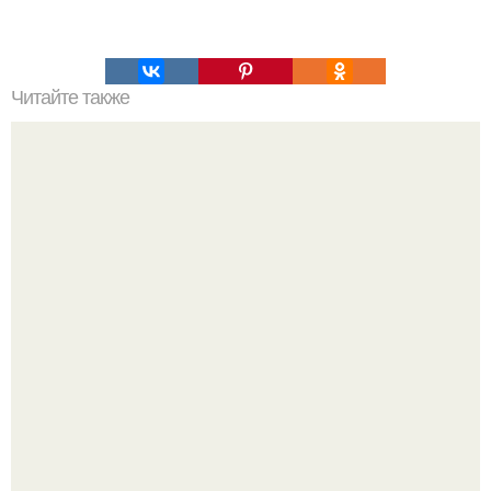
Читайте также
Торт "Спартак". Торт "Спартак" - это медовик с заварным
кремом и шоколадными медовыми коржами.