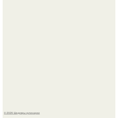
Первый раз я попробовал его, когда приехал в гости к
деду.
Этот рецепт с первого раза даже у новичков получается.
© 2026 Шедевры кулинарии