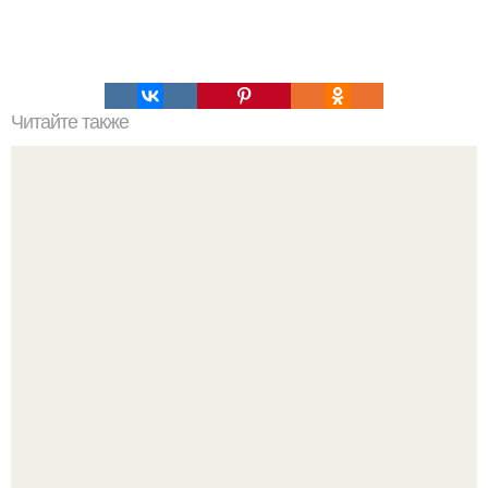
Читайте также
Топ - 9 быстрых пирогов к ужину.