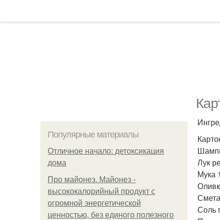
Кар
Ингре
Популярные материалы
Карто
Шампи
Отличное начало: детоксикация
Лук р
дома
Мука 1 
Про майонез. Майонез -
Оливк
высококалорийный продукт с
Сметан
огромной энергетической
Соль п
ценностью, без единого полезного