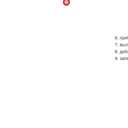
6. гр
7. вы
8. до
9. за