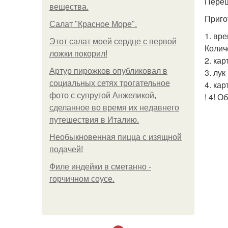
Перец 
вещества.
Приго
Салат "Красное Море".
1. вр
Этот салат моей сердце с первой
Колич
ложки покорил!
2. ка
Артур пирожков опубликовал в
3. лу
социальных сетях трогательное
4. ка
фото с супругой Анжеликой,
! 4! 
сделанное во время их недавнего
путешествия в Италию.
Необыкновенная пицца с изящной
подачей!
Филе индейки в сметанно -
горчичном соусе.