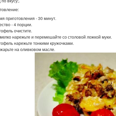
по вкусу;.
товление:
емя приготовления - 30 минут.
ество - 4 порции.
ртофель очистите.
к мелко нарежьте и перемешайте со столовой ложкой муки.
ртофель нарежьте тонкими кружочками.
Обжарьте на оливковом масле.