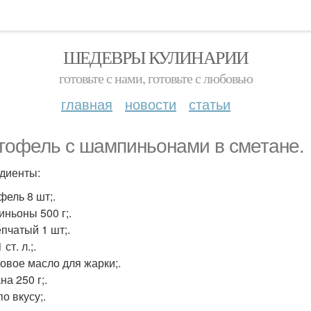
ШЕДЕВРЫ КУЛИНАРИИ
готовьте с нами, готовьте с любовью
главная
новости
статьи
тофель с шампиньонами в сметане.
диенты:
фель 8 шт;.
ньоны 500 г;.
епчатый 1 шт;.
ст. л.;.
овое масло для жарки;.
а 250 г;.
о вкусу;.