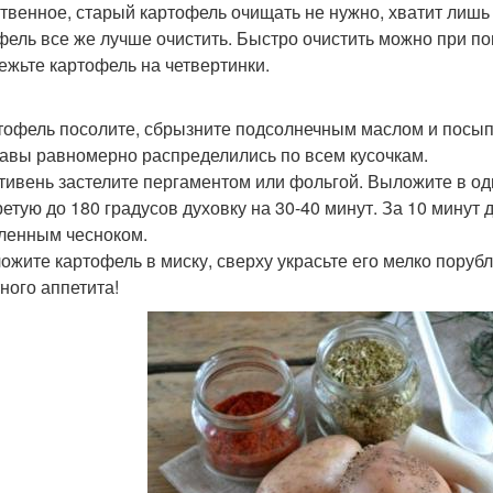
твенное, старый картофель очищать не нужно, хватит лишь
фель все же лучше очистить. Быстро очистить можно при по
режьте картофель на четвертинки.
ртофель посолите, сбрызните подсолнечным маслом и посы
авы равномерно распределились по всем кусочкам.
отивень застелите пергаментом или фольгой. Выложите в оди
ретую до 180 градусов духовку на 30-40 минут. За 10 минут 
ленным чесноком.
ложите картофель в миску, сверху украсьте его мелко поруб
ного аппетита!