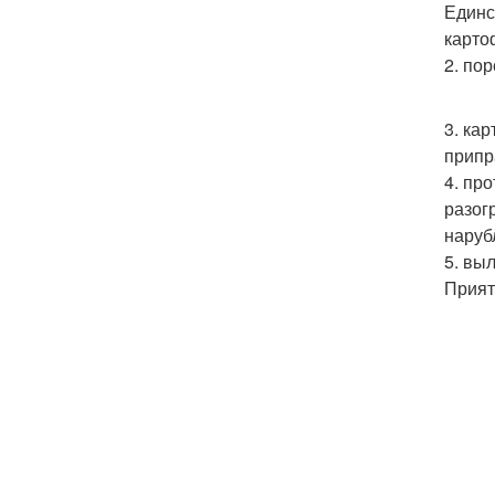
Единс
карто
2. по
3. ка
припр
4. пр
разог
наруб
5. вы
Прият