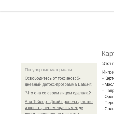
Кар
Этот 
Популярные материалы
Ингре
- Кар
Освободитесь от токсинов: 5-
- Мас
дневный детокс-программа Eat&Fit
- Папр
"Что она со своим лицом сделала?
- Орег
Аня Тейлор - Джой провела детство
- Пер
и юность, перемещаясь между
- Соль
двумя совершенно разными