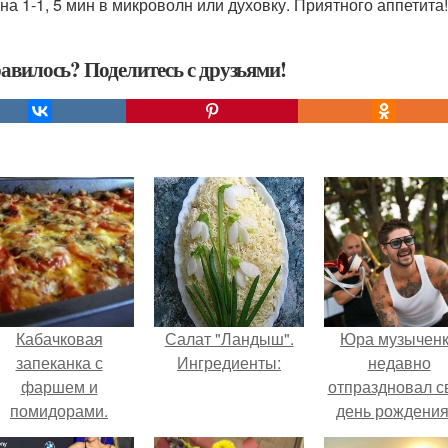
 на 1-1, 5 мин в микроволн или духовку. Приятного аппетита!
авилось? Поделитесь с друзьями!
Кабачковая
Салат "Ландыш".
Юра музычен
запеканка с
Ингредиенты:
недавно
фаршем и
отпраздновал с
помидорами.
день рождения
кругу самых