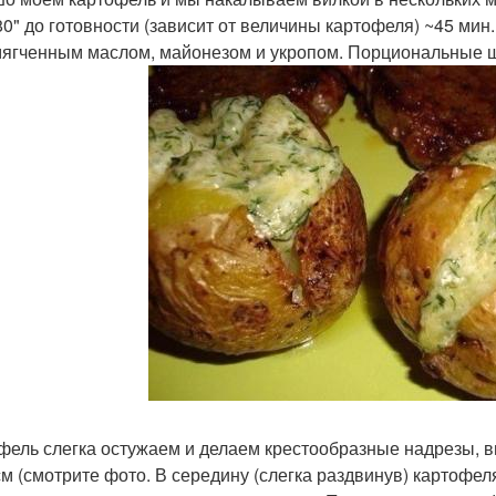
80" до готовности (зависит от величины картофеля) ~45 ми
мягченным маслом, майонезом и укропом. Порциональные 
фель слегка остужаем и делаем крестообразные надрезы, вы
см (смотрите фото. В середину (слегка раздвинув) картоф