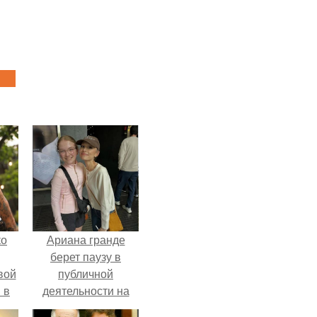
ко
Ариана гранде
берет паузу в
вой
публичной
 в
деятельности на
фоне слухов о