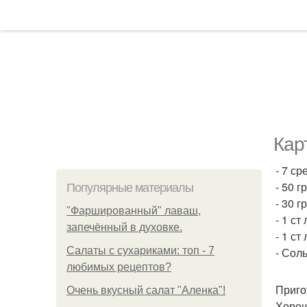
Кар
- 7 с
- 50 г
Популярные материалы
- 30 г
"Фаршированный" лаваш,
- 1 ст
запечённый в духовке.
- 1 ст
Салаты с сухариками: топ - 7
- Сол
любимых рецептов?
Приго
Очень вкусный салат "Аленка"!
Хорош