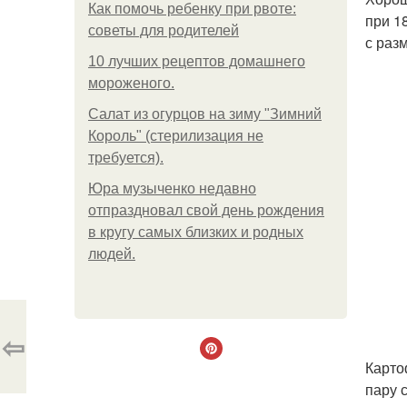
Как помочь ребенку при рвоте:
при 1
советы для родителей
с раз
10 лучших рецептов домашнего
мороженого.
Салат из огурцов на зиму "Зимний
Король" (стерилизация не
требуется).
Юра музыченко недавно
отпраздновал свой день рождения
в кругу самых близких и родных
людей.
⇦
Карто
пару 