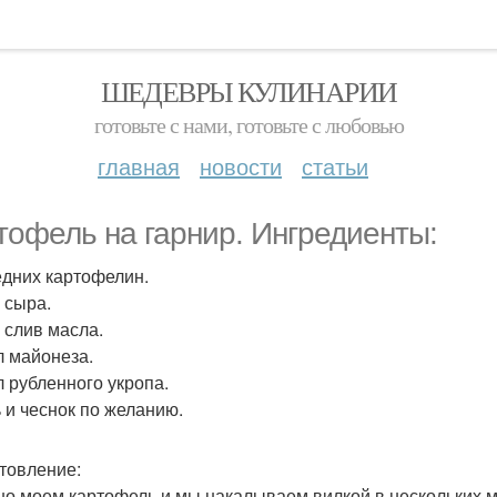
ШЕДЕВРЫ КУЛИНАРИИ
готовьте с нами, готовьте с любовью
главная
новости
статьи
тофель на гарнир. Ингредиенты:
редних картофелин.
р сыра.
р слив масла.
 л майонеза.
 л рубленного укропа.
ь и чеснок по желанию.
товление:
о моем картофель и мы накалываем вилкой в нескольких ме