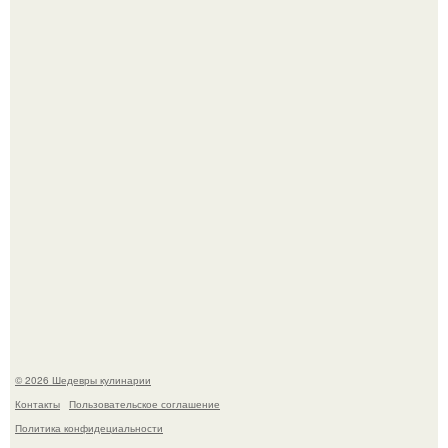
Лето - лучшее время для сочных овощей, свежей зелени
и салатов, которые готовятся буквально за несколько
минут.
Этот рецепт с первого раза даже у новичков получается.
© 2026 Шедевры кулинарии
Контакты
Пользовательское соглашение
Политика конфидециальности