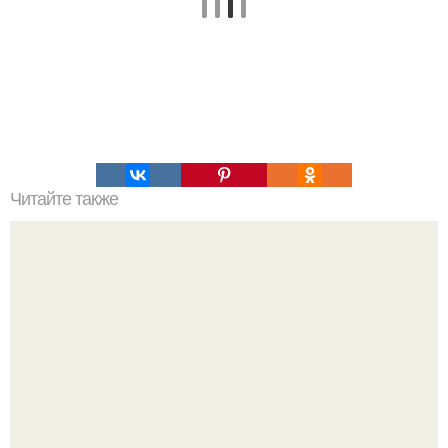
Читайте также
Как замариновать лук для винегрета. Маринованный лук.
Это очень вкусный маринованный лук, подходит к
салатам (винегрет, квашенная капуста и. т. д), шашлыку,