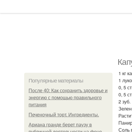
Кап
1 кг к
1 лук
Популярные материалы
0, 5 с
После 40: Как сохранить здоровье и
0, 5 с
энергию с помощью правильного
2 зуб.
питания
Зелень
Печеночный торт. Ингредиенты.
Расти
Панир
Ариана гранде берет паузу в
Соль 
публичной деятельности на фоне