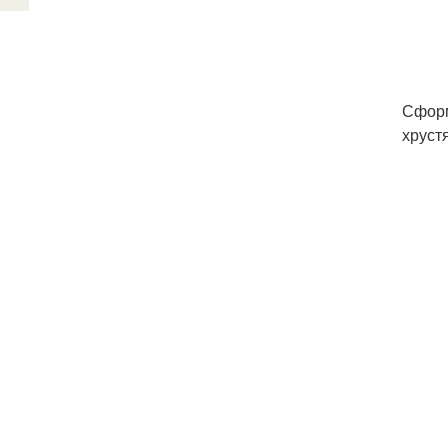
Сформ
хруст