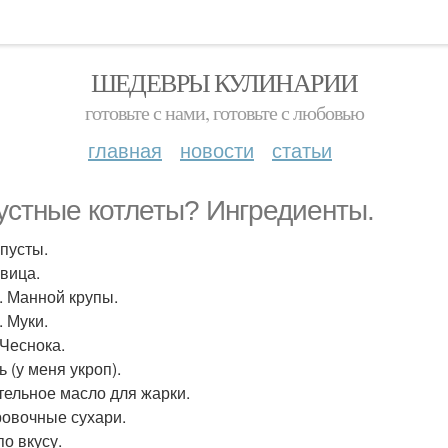
ШЕДЕВРЫ КУЛИНАРИИ
готовьте с нами, готовьте с любовью
главная
новости
статьи
устные котлеты? Ингредиенты.
апусты.
овица.
т. Манной крупы.
т. Муки.
 Чеснока.
 (у меня укроп).
тельное масло для жарки.
овочные сухари.
по вкусу.