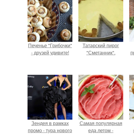
Печенье "Грибочки"
Татарский пирог
- друзей удивите!
"Сметанник".
п
Зендея в рамках
Самая популярная
промо - тура нового
еда летом -