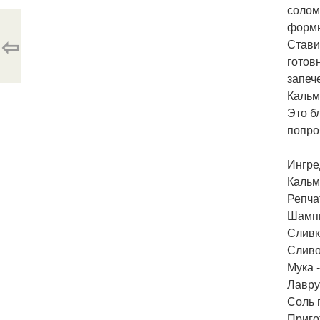
солом
формы
⇦
Стави
готов
запеч
Кальм
Это б
попро
Ингре
Кальм
Репчат
Шампи
Сливки
Сливоч
Мука - 
Лавруш
Соль 
Приго