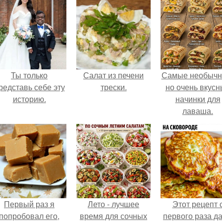
Ты только
Салат из печени
Самые необычн
редставь себе эту
трески.
но очень вкус
историю.
начинки для
лаваша.
Первый раз я
Лето - лучшее
Этот рецепт 
попробовал его,
время для сочных
первого раза д