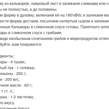
ку из кальмаров, лавровый лист и заливаем сливками или
 не полностью, а до половины.
м форму в духовку, включаем её на 180\xB0с и запекаем мо
ности форму достаем, посыпаем натертым сыром и запекае
енные Кальмары в сливочном соусе готовы. Приятного аппе
ары в сливочном соусе с грибами.
людо необычным сочетанием грибов и морепродуктов отлича
буйте, вам понравится.
диенты:
ары - 4 тушки;.
ый лук - 1 головка;.
ньоны - 250 г;.
 - 200 мл;.
ное масло - 60 г;.
1 ст. л.;.
ка - 1-2 листочка;.
по вкусу.
товление блюда: