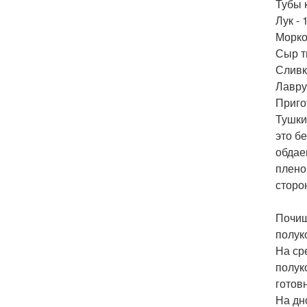
Тубы к
Лук - 
Морков
Сыр тв
Сливк
Лавру
Приго
Тушки
это б
обдае
плено
сторо
Почищ
полук
На ср
полук
готов
На дн