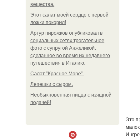
вещества.
Этот салат моей сердце с первой
ложки покорил!
Артур пирожков опубликовал в
социальных сетях трогательное
фото с супругой Анжеликой,
сделанное во время их недавнего
путешествия в Италию.
Салат "Красное Море".
Лепешки с сыром.
Необыкновенная пицца с изящной
подачей!
Это п
малок
Ингре