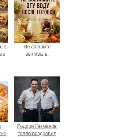
ые,
Не спешите
ные
выливать.
с
Родион Газманов
аже
тепло поздравил