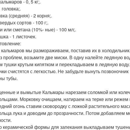
альмаров - 0, 5 кг;.
1 головка;.
ка (средняя) - 2 корня;.
ердых сортов - 100 г;.
и или сметана (10%- ные) - 100 мл;.
шка - 1 листочек.
товление:
 кальмаров мы размораживаем, поставив их в холодильник.
ез проблем, возьмите две миски. В одну налейте ледяную в
м тушки крутым кипятком и перекладываем в ледяную воду.
чки счистятся с легкостью. Не забудьте вынуть позвоночник
ны тубы.
енные и вымытые Кальмары нарезаем соломкой или колечк
ольцами. Морковку очищаем, натираем на терке или режем 
едний огонь ставим сковородку с ложкой растительного мас
ольца лука и доводим до прозрачности. Потом добавляем м
ности.
о керамической формы для запекания выкладываем тушены