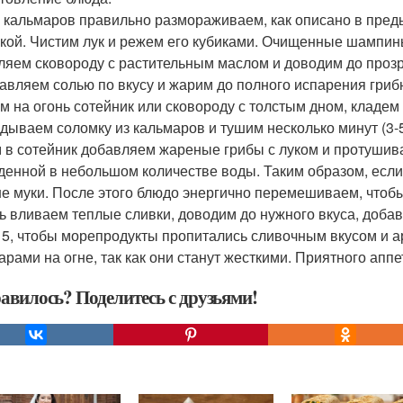
 кальмаров правильно размораживаем, как описано в пре
кой. Чистим лук и режем его кубиками. Очищенные шампин
ляем сковороду с растительным маслом и доводим до прозр
авляем солью по вкусу и жарим до полного испарения грибн
м на огонь сотейник или сковороду с толстым дном, кладем 
дываем соломку из кальмаров и тушим несколько минут (3-5
 в сотейник добавляем жареные грибы с луком и протушива
денной в небольшом количестве воды. Таким образом, если 
е муки. После этого блюдо энергично перемешиваем, чтобы
ь вливаем теплые сливки, доводим до нужного вкуса, доба
 5, чтобы морепродукты пропитались сливочным вкусом и 
арами на огне, так как они станут жесткими. Приятного аппе
авилось? Поделитесь с друзьями!