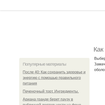
Как
Выбер
Замач
Популярные материалы
оболо
После 40: Как сохранить здоровье и
энергию с помощью правильного
питания
Печеночный торт. Ингредиенты.
Ариана гранде берет паузу в
публичной деятельности на фоне