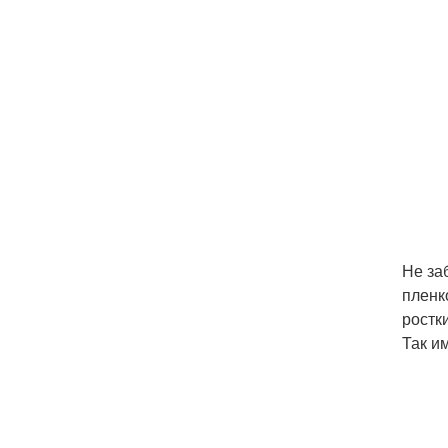
Не за
пленк
ростк
Так им