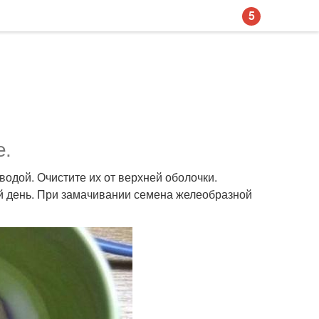
5
е.
одой. Очистите их от верхней оболочки.
й день. При замачивании семена желеобразной