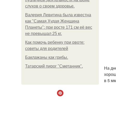
слухов о своем здоровье.
Валерия Левитина была известна
как "Самая Худая Женщина
Планеты": при росте 171 см её вес
не превышал 25 кг.
Как помочь ребенку при рвоте:
советы для родителей
Баклажаны как грибы.
Татарский пирог "Сметанник".
На дн
хорош
в 5 м