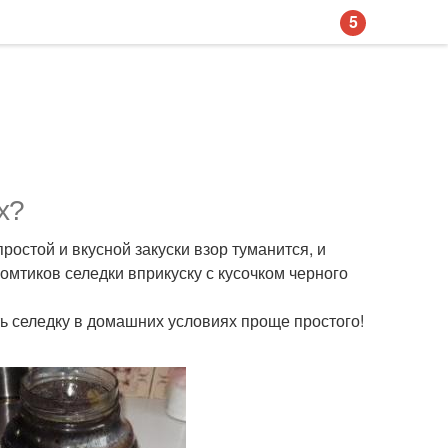
5
х?
ростой и вкусной закуски взор туманится, и
омтиков селедки вприкуску с кусочком черного
ть селедку в домашних условиях проще простого!