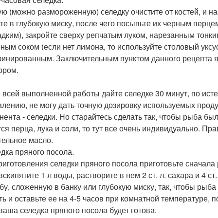
ю (можно размороженную) селедку очистите от костей, и н
те в глубокую миску, после чего посыпьте их черным перц
адким), закройте сверху репчатым луком, нарезанным тон
ным соком (если нет лимона, то используйте столовый уксу
инированным. Заключительным пунктом данного рецепта я
ором.
 всей выполненной работы дайте селедке 30 минут, по ист
алению, не могу дать точную дозировку используемых продук
нента - селедки. Но старайтесь сделать так, чтобы рыба бы
тся перца, лука и соли, то тут все очень индивидуально. Пр
тельное масло.
едка пряного посола.
риготовления селедки пряного посола приготовьте сначала р
вскипятите 1 л воды, растворите в нем 2 ст. л. сахара и 4 ст
бу, сложенную в банку или глубокую миску, так, чтобы рыб
ть и оставьте ее на 4-5 часов при комнатной температуре, 
 ваша селедка пряного посола будет готова.