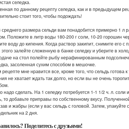
истая селедка.
енная по данному рецепту селедка, как и в предыдущем реце
вительно стоит того, чтобы подождать!
3 среднего размера сельди вам понадобится примерно 1 л 
ом. Положите в литр воды 180-200 г соли, 10-20 горошин че
ите воду до кипения. Когда раствор закипит, снимите его с
 этого залейте сложенную в банке селедку и уберите в холо
одаче на стол полейте рыбу нерафинированным подсолнечн
едка, засоленная сухим способом в мешочке.
м рецепте мне нравится все, кроме того, что сельдь готова 
ния не хватает ждать так долго, но если вы не очень торопи
бом.
о надо сделать. На 1 селедку потребуется 1-1 1/2 ч. л. соли
ь, то добавьте приправы по собственному вкусу. Полученн
зав и жабры (если у вас сельдь с головой. Затем, упакуйте 
одильник на 2 дня.
авилось? Поделитесь с друзьями!