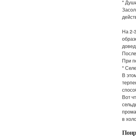
* Душ
Засол
дейст
На 2-
образ
довед
После
При п
* Сел
В это
терпе
спосо
Вот чт
сельд
прома
в хол
Понр