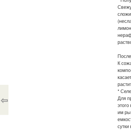
Свежу
сложи
(несл
лимон
нераф
раств
После
К сож
компо
касае
расти
* Сел
⇦
Для п
этого 
им ры
емкос
сутки