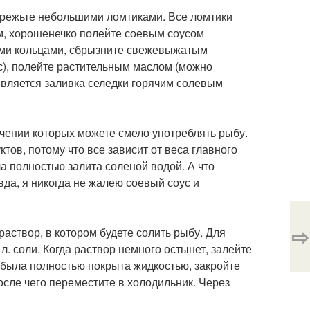
арежьте небольшими ломтиками. Все ломтики
ем, хорошенечко полейте соевым соусом
кими кольцами, сбрызните свежевыжатым
с), полейте растительным маслом (можно
вляется заливка селедки горячим солевым
ечении которых можете смело употреблять рыбу.
тов, потому что все зависит от веса главного
ла полностью залита соленой водой. А что
авда, я никогда не жалею соевый соус и
⇨
аствор, в котором будете солить рыбу. Для
. л. соли. Когда раствор немного остынет, залейте
а была полностью покрыта жидкостью, закройте
после чего переместите в холодильник. Через