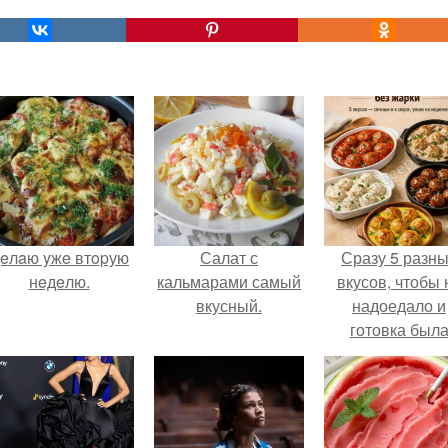
eлaю yжe втopую
Салат с
Сразу 5 разн
нeдeлю.
кальмарами самый
вкусов, чтобы 
вкусный.
надоедало и
готовка был
проще.