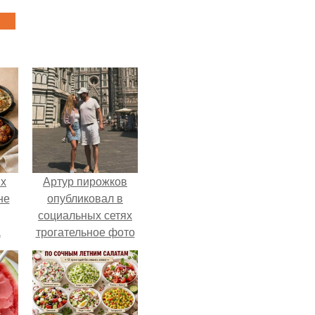
ых
Артур пирожков
не
опубликовал в
социальных сетях
а
трогательное фото
с супругой
Анжеликой,
сделанное во
время их недавнего