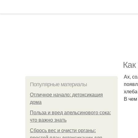
Как
Ах, с
появл
Популярные материалы
хлеба
Отличное начало: детоксикация
В чем
дома
Польза и вред апельсинового сока:
что важно знать
Сбрось вес и очисти органы:
простой план детоксикации для