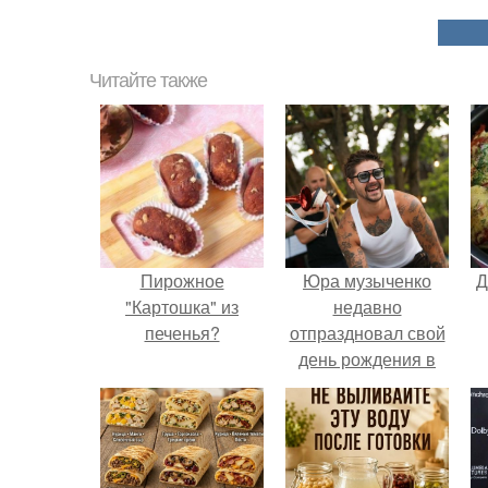
Читайте также
Пирожное
Юра музыченко
Д
"Картошка" из
недавно
печенья?
отпраздновал свой
день рождения в
кругу самых
близких и родных
людей.