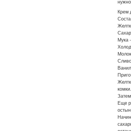
нужно
Крем 
Соста
Желтк
Сахар 
Мука -
Холодн
Молоко
Сливо
Ванили
Приго
Желтк
комки
Затем
Еще р
остын
Начин
сахар
остан