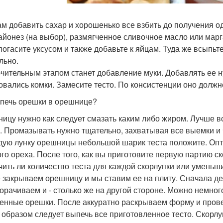
ам добавить сахар и хорошенько все взбить до получения о
айонез (на выбор), размягченное сливочное масло или марг
погасите уксусом и также добавьте к яйцам. Туда же всыпь
льно.
чительным этапом станет добавление муки. Добавлять ее н
овались комки. Замесите тесто. По консистенции оно должн
спечь орешки в орешнице?
ицу нужно как следует смазать каким либо жиром. Лучше вс
. Промазывать нужно тщательно, захватывая все выемки и 
дую лунку орешницы небольшой шарик теста положите. Опт
ого ореха. После того, как вы приготовите первую партию с
чить ли количество теста для каждой скорлупки или уменьши
 закрываем орешницу и мы ставим ее на плиту. Сначала де
орачиваем и - столько же на другой стороне. Можно немног
енные орешки. После аккуратно раскрываем форму и прове
 образом следует выпечь все приготовленное тесто. Скорлуп