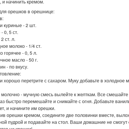
, и начинить кремом.
для орешков в орешнице:
в:
и куриные - 2 шт.
- 0, 5 ст.
 2 ст. л.
ое молоко - 1/4 ст.
 горячее - 0, 5 л.
чное масло - 50 г.
н - по вкусу.
товление:
и хорошо перетрите с сахаром. Муку добавьте в холодное м
.
 молочно - мучную смесь вылейте к желткам. Все смешайте 
аз быстро перемешайте и снимайте с огня. Добавьте ванил
ет, и начините им орешки.
ив орешки кремом, соедините две половинки вместе, вылож
ной пудрой и подавайте на стол. Ваши домашние не смогут о
ется ни крошки!