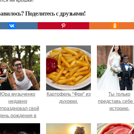
авилось? Поделитесь с друзьями!
Юра музыченко
Картофель "Фри" из
Ты только
недавно
духовки.
представь себе 
тпраздновал свой
историю.
день рождения в
кругу самых
близких и родных