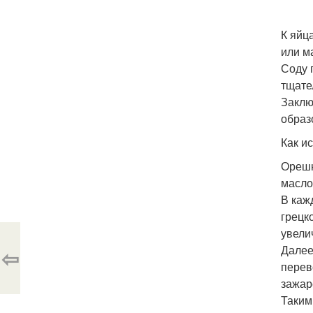
К яйц
или м
Соду 
тщате
Заклю
образ
Как и
Орешн
масло
В каж
грецк
увели
Далее
⇦
перев
зажар
Таким