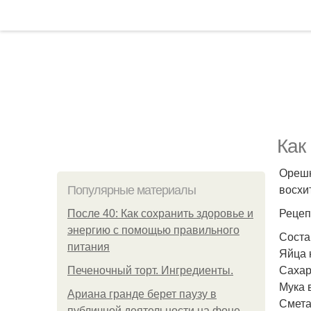
Как
Орешк
восхи
Популярные материалы
Рецеп
После 40: Как сохранить здоровье и
энергию с помощью правильного
Соста
питания
Яйца 
Сахар 
Печеночный торт. Ингредиенты.
Мука в
Ариана гранде берет паузу в
Сметан
публичной деятельности на фоне