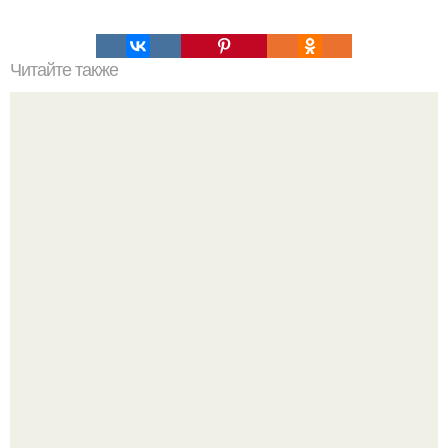
Читайте также
Рыба в фольге. Сохрани рецепт, пригодится!
Варенье - пятиминутка в 1 прием из любого вида ягод: