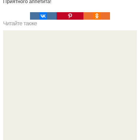
Приятного аппетита!
Читайте также
Дыхательная гимнастика - 4 см объема талии!